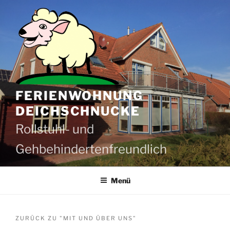
Zum
Inhalt
springen
FERIENWOHNUNG
DEICHSCHNUCKE
Rollstuhl- und
Gehbehindertenfreundlich
Menü
ZURÜCK ZU "MIT UND ÜBER UNS"